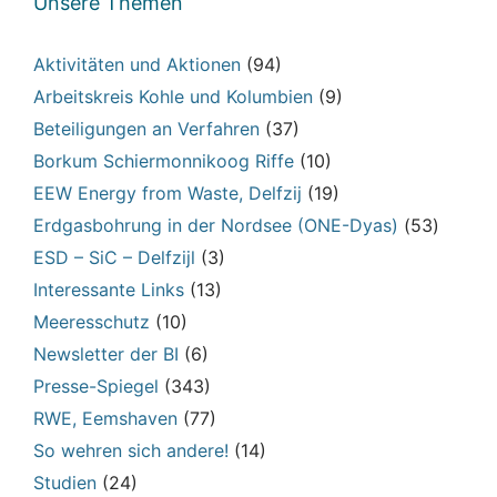
Unsere Themen
Aktivitäten und Aktionen
(94)
Arbeitskreis Kohle und Kolumbien
(9)
Beteiligungen an Verfahren
(37)
Borkum Schiermonnikoog Riffe
(10)
EEW Energy from Waste, Delfzij
(19)
Erdgasbohrung in der Nordsee (ONE-Dyas)
(53)
ESD – SiC – Delfzijl
(3)
Interessante Links
(13)
Meeresschutz
(10)
Newsletter der BI
(6)
Presse-Spiegel
(343)
RWE, Eemshaven
(77)
So wehren sich andere!
(14)
Studien
(24)