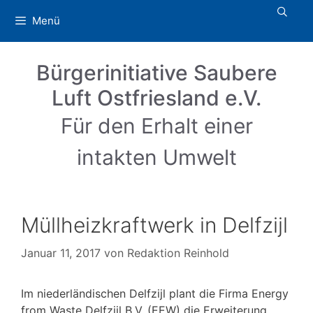
Zum
Menü
Inhalt
springen
Bürgerinitiative Saubere
Luft Ostfriesland e.V.
Für den Erhalt einer
intakten Umwelt
Müllheizkraftwerk in Delfzijl
Januar 11, 2017
von
Redaktion Reinhold
Im niederländischen Delfzijl plant die Firma Energy
from Waste Delfzijl B.V. (EEW) die Erweiterung