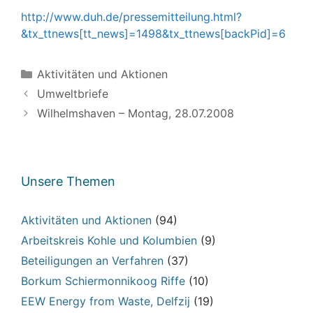
http://www.duh.de/pressemitteilung.html?
&tx_ttnews[tt_news]=1498&tx_ttnews[backPid]=6
Kategorien
Aktivitäten und Aktionen
Umweltbriefe
Wilhelmshaven – Montag, 28.07.2008
Unsere Themen
Aktivitäten und Aktionen
(94)
Arbeitskreis Kohle und Kolumbien
(9)
Beteiligungen an Verfahren
(37)
Borkum Schiermonnikoog Riffe
(10)
EEW Energy from Waste, Delfzij
(19)