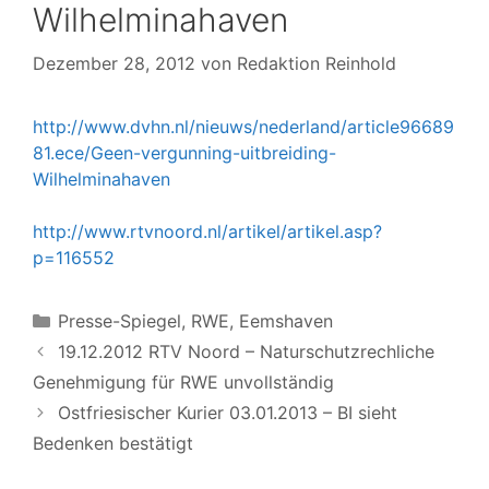
Wilhelminahaven
Dezember 28, 2012
von
Redaktion Reinhold
http://www.dvhn.nl/nieuws/nederland/article96689
81.ece/Geen-vergunning-uitbreiding-
Wilhelminahaven
http://www.rtvnoord.nl/artikel/artikel.asp?
p=116552
Kategorien
Presse-Spiegel
,
RWE, Eemshaven
19.12.2012 RTV Noord – Naturschutzrechliche
Genehmigung für RWE unvollständig
Ostfriesischer Kurier 03.01.2013 – BI sieht
Bedenken bestätigt