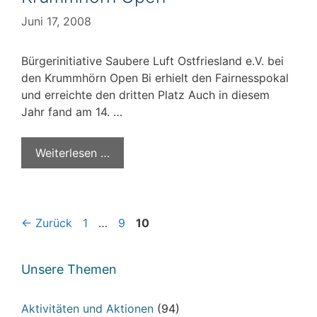
Juni 17, 2008
Bürgerinitiative Saubere Luft Ostfriesland e.V. bei
den Krummhörn Open Bi erhielt den Fairnesspokal
und erreichte den dritten Platz Auch in diesem
Jahr fand am 14. …
Weiterlesen …
Seite
Seite
Seite
←
Zurück
1
…
9
10
Unsere Themen
Aktivitäten und Aktionen
(94)