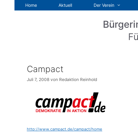
Zum
Home
Aktuell
Der Verein
Inhalt
springen
Bürgeri
Fü
Campact
Juli 7, 2008
von
Redaktion Reinhold
http://www.campact.de/campact/home