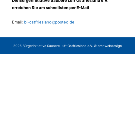
Die Bürgerinitiative Saubere Luft Ostfriesland e.V.
erreichen Sie am schnellsten per E-Mail
Email:
bi-ostfriesland@posteo.de
2026 Bürgerinitiative Saubere Luft Ostfriesland e.V. © amr webdesign