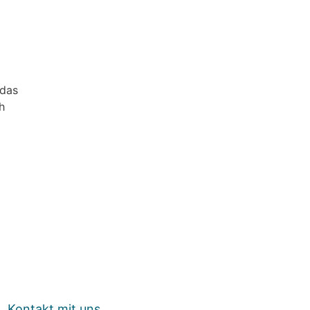
m
 das
h
Kontakt mit uns