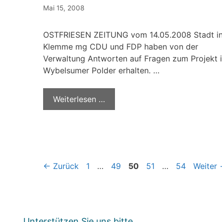
Mai 15, 2008
OSTFRIESEN ZEITUNG vom 14.05.2008 Stadt in
Klemme mg CDU und FDP haben von der
Verwaltung Antworten auf Fragen zum Projekt 
Wybelsumer Polder erhalten. …
Weiterlesen …
Seite
Seite
Seite
Seite
Seite
←
Zurück
1
…
49
50
51
…
54
Weiter
Unterstützen Sie uns bitte